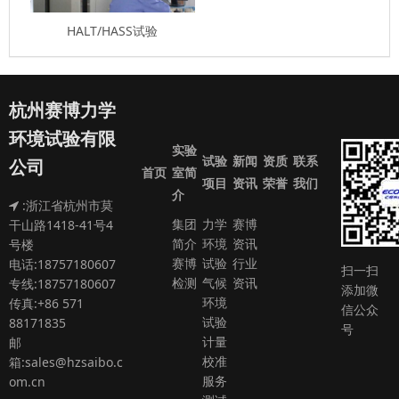
HALT/HASS试验
杭州赛博力学
环境试验有限
实验
试验
新闻
资质
联系
公司
首页
室简
项目
资讯
荣誉
我们
介
:浙江省杭州市莫
集团
力学
赛博
干山路1418-41号4
简介
环境
资讯
号楼
赛博
试验
行业
电话:18757180607
扫一扫
检测
气候
资讯
专线:18757180607
添加微
环境
传真:+86 571
信公众
试验
88171835
号
计量
邮
校准
箱:sales@hzsaibo.c
服务
om.cn