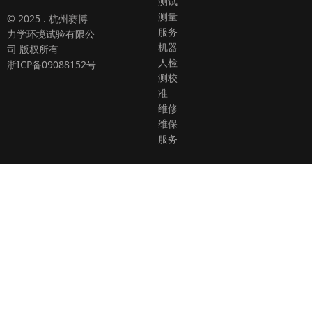
测试
测量
© 2025 . 杭州赛博
服务
力学环境试验有限公
机器
司 版权所有
人检
浙ICP备09088152号
测校
准
维修
维保
服务