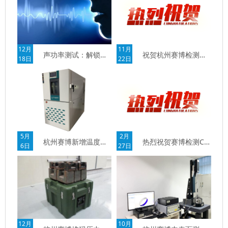
12月
11月
声功率测试：解锁多领域静谧密码
祝贺杭州赛博检测顺利通过CNAS复评审
18日
22日
2月
5月
热烈祝贺赛博检测CMA资质扩项至397项
杭州赛博新增温度交变试验箱
27日
6日
10月
12月