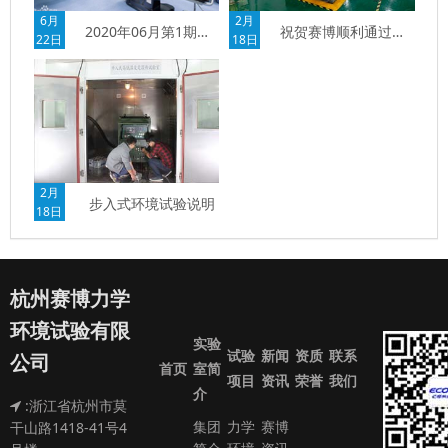
6月
2月
2020年06月第1期试验案例
祝贺赛博顺利通过中国CNAS国家认可委员会的认证
22日
18日
2月
步入式环境试验说明
18日
杭州赛博力学
环境试验有限
实验
试验
新闻
资质
联系
公司
首页
室简
项目
资讯
荣誉
我们
介
:浙江省杭州市莫
集团
力学
赛博
干山路1418-41号4