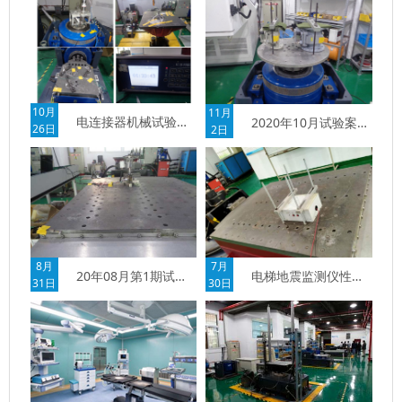
10月
11月
电连接器机械试验简析
2020年10月试验案例-气体继电器抗震能力检验
26日
2日
8月
7月
20年08月第1期试验案例-气体密度继电器抗震试验
电梯地震监测仪性能测试
31日
30日