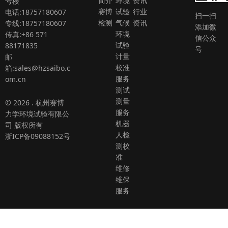
简介
环境
资讯
号楼
赛博
试验
行业
电话:18757180607
扫一扫
检测
气候
资讯
专线:18757180607
添加微
环境
传真:+86 571
信公众
试验
88171835
号
计量
邮
校准
箱:sales@hzsaibo.c
服务
om.cn
测试
测量
© 2026 . 杭州赛博
服务
力学环境试验有限公
机器
司 版权所有
人检
浙ICP备09088152号
测校
准
维修
维保
服务