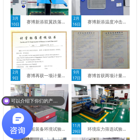
3月
2月
赛博新添双翼跌落试验机
赛博新添温度冲击试验箱
10日
16日
2月
9月
赛博再获一项计量标准考核证书
赛博首获两项计量标准考核证书
9日
17日
可以介绍下你们的产品么？
5月
11月
舰船装备环境试验简析
环境应力筛选试验简析
30日
29日