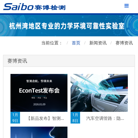
当前位置：
首页
新闻资讯
赛博资讯
赛博资讯
1月
1月
汽车空调管路：隐藏在舒适背后的NVH大战
【新品发布】智测启航，恒领未来
8日
9日